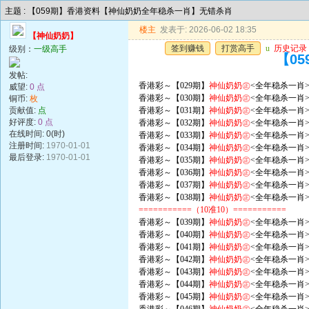
主题 : 【059期】香港资料【神仙奶奶全年稳杀一肖】无错杀肖
楼主
发表于: 2026-06-02 18:35
【神仙奶奶】
签到赚钱
打赏高手
u
历史记录
级别：
一级高手
【0
发帖:
香港彩～【029期】
神仙奶奶㊣
<全年稳杀一肖
威望:
0 点
香港彩～【030期】
神仙奶奶㊣
<全年稳杀一肖
铜币:
枚
贡献值:
点
香港彩～【031期】
神仙奶奶㊣
<全年稳杀一肖
好评度:
0 点
香港彩～【032期】
神仙奶奶㊣
<全年稳杀一肖
在线时间: 0(时)
香港彩～【033期】
神仙奶奶㊣
<全年稳杀一肖
注册时间:
1970-01-01
香港彩～【034期】
神仙奶奶㊣
<全年稳杀一肖
最后登录:
1970-01-01
香港彩～【035期】
神仙奶奶㊣
<全年稳杀一肖
香港彩～【036期】
神仙奶奶㊣
<全年稳杀一肖
香港彩～【037期】
神仙奶奶㊣
<全年稳杀一肖
香港彩～【038期】
神仙奶奶㊣
<全年稳杀一肖
===========（10准10）===========
香港彩～【039期】
神仙奶奶㊣
<全年稳杀一肖
香港彩～【040期】
神仙奶奶㊣
<全年稳杀一肖
香港彩～【041期】
神仙奶奶㊣
<全年稳杀一肖
香港彩～【042期】
神仙奶奶㊣
<全年稳杀一肖
香港彩～【043期】
神仙奶奶㊣
<全年稳杀一肖
香港彩～【044期】
神仙奶奶㊣
<全年稳杀一肖
香港彩～【045期】
神仙奶奶㊣
<全年稳杀一肖