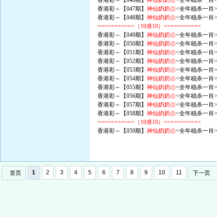
香港彩～【046期】
神仙奶奶㊣
<全年稳杀一肖
香港彩～【047期】
神仙奶奶㊣
<全年稳杀一肖
香港彩～【048期】
神仙奶奶㊣
<全年稳杀一肖
===========（10准10）===========
香港彩～【049期】
神仙奶奶㊣
<全年稳杀一肖
香港彩～【050期】
神仙奶奶㊣
<全年稳杀一肖
香港彩～【051期】
神仙奶奶㊣
<全年稳杀一肖
香港彩～【052期】
神仙奶奶㊣
<全年稳杀一肖
香港彩～【053期】
神仙奶奶㊣
<全年稳杀一肖
香港彩～【054期】
神仙奶奶㊣
<全年稳杀一肖
香港彩～【055期】
神仙奶奶㊣
<全年稳杀一肖
香港彩～【056期】
神仙奶奶㊣
<全年稳杀一肖
香港彩～【057期】
神仙奶奶㊣
<全年稳杀一肖
香港彩～【058期】
神仙奶奶㊣
<全年稳杀一肖
===========（10准10）===========
香港彩～【059期】
神仙奶奶㊣
<全年稳杀一肖
1
2
3
4
5
6
7
8
9
10
11
首页
下一页