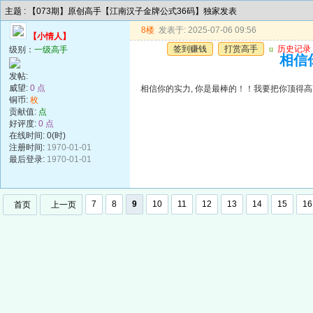
主题 : 【073期】原创高手【江南汉子金牌公式36码】独家发表
8楼
发表于: 2025-07-06 09:56
【小情人】
签到赚钱
打赏高手
u
历史记录
级别：
一级高手
相信你
发帖:
威望:
0 点
相信你的实力, 你是最棒的！！我要把你顶得高高的..
铜币:
枚
贡献值:
点
好评度:
0 点
在线时间: 0(时)
注册时间:
1970-01-01
最后登录:
1970-01-01
7
8
9
10
11
12
13
14
15
16
首页
上一页