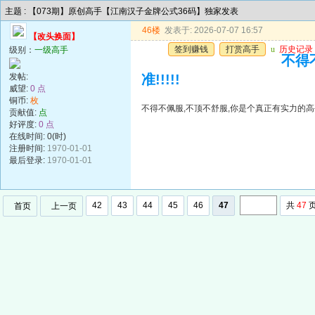
主题 : 【073期】原创高手【江南汉子金牌公式36码】独家发表
46楼
发表于: 2026-07-07 16:57
【改头换面】
签到赚钱
打赏高手
u
历史记录
级别：
一级高手
不得
发帖:
准!!!!!
威望:
0 点
铜币:
枚
不得不佩服,不顶不舒服,你是个真正有实力的高手,
贡献值:
点
好评度:
0 点
在线时间: 0(时)
注册时间:
1970-01-01
最后登录:
1970-01-01
42
43
44
45
46
47
共
47
首页
上一页