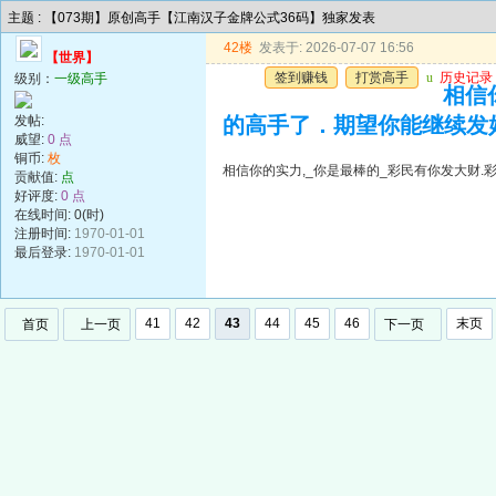
主题 : 【073期】原创高手【江南汉子金牌公式36码】独家发表
42楼
发表于: 2026-07-07 16:56
【世界】
签到赚钱
打赏高手
u
历史记录
级别：
一级高手
相信
发帖:
的高手了．期望你能继续发
威望:
0 点
铜币:
枚
相信你的实力,_你是最棒的_彩民有你发大财
贡献值:
点
好评度:
0 点
在线时间: 0(时)
注册时间:
1970-01-01
最后登录:
1970-01-01
41
42
43
44
45
46
末页
首页
上一页
下一页