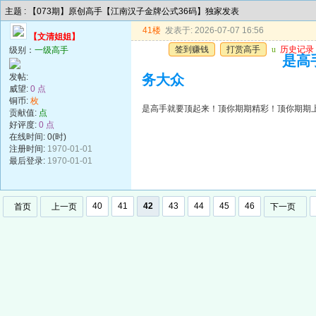
主题 : 【073期】原创高手【江南汉子金牌公式36码】独家发表
41楼
发表于: 2026-07-07 16:56
【文清姐姐】
签到赚钱
打赏高手
u
历史记录
级别：
一级高手
是高
发帖:
务大众
威望:
0 点
铜币:
枚
是高手就要顶起来！顶你期期精彩！顶你期期
贡献值:
点
好评度:
0 点
在线时间: 0(时)
注册时间:
1970-01-01
最后登录:
1970-01-01
40
41
42
43
44
45
46
首页
上一页
下一页