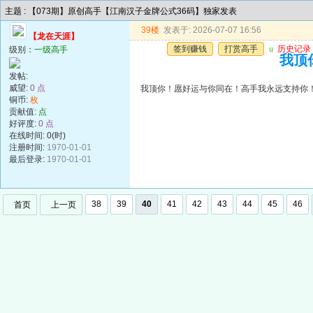
主题 : 【073期】原创高手【江南汉子金牌公式36码】独家发表
39楼
发表于: 2026-07-07 16:56
【龙在天涯】
签到赚钱
打赏高手
u
历史记录
级别：
一级高手
我顶
发帖:
威望:
0 点
我顶你！愿好运与你同在！高手我永远支持你
铜币:
枚
贡献值:
点
好评度:
0 点
在线时间: 0(时)
注册时间:
1970-01-01
最后登录:
1970-01-01
38
39
40
41
42
43
44
45
46
首页
上一页