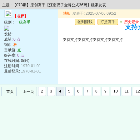
主题 : 【073期】原创高手【江南汉子金牌公式36码】独家发表
地板
发表于: 2025-07-06 09:52
【老罗】
签到赚钱
打赏高手
u
历史记录
级别：
一级高手
支持
发帖:
威望:
0 点
支持支持支持支持支持支持支持支持
铜币:
枚
贡献值:
点
好评度:
0 点
在线时间: 0(时)
注册时间:
1970-01-01
最后登录:
1970-01-01
2
3
4
5
6
7
8
9
10
11
12
首页
上一页