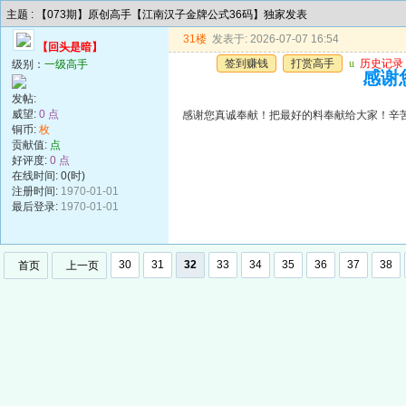
主题 : 【073期】原创高手【江南汉子金牌公式36码】独家发表
31楼
发表于: 2026-07-07 16:54
【回头是暗】
签到赚钱
打赏高手
u
历史记录
级别：
一级高手
感谢
发帖:
威望:
0 点
感谢您真诚奉献！把最好的料奉献给大家！辛
铜币:
枚
贡献值:
点
好评度:
0 点
在线时间: 0(时)
注册时间:
1970-01-01
最后登录:
1970-01-01
30
31
32
33
34
35
36
37
38
首页
上一页