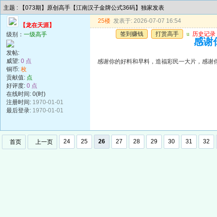
主题 : 【073期】原创高手【江南汉子金牌公式36码】独家发表
25楼
发表于: 2026-07-07 16:54
【龙在天涯】
签到赚钱
打赏高手
u
历史记录
级别：
一级高手
感谢
发帖:
威望:
0 点
感谢你的好料和早料，造福彩民一大片，感谢
铜币:
枚
贡献值:
点
好评度:
0 点
在线时间: 0(时)
注册时间:
1970-01-01
最后登录:
1970-01-01
24
25
26
27
28
29
30
31
32
首页
上一页