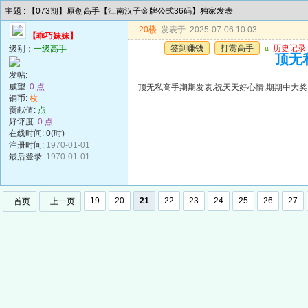
主题 : 【073期】原创高手【江南汉子金牌公式36码】独家发表
20楼
发表于: 2025-07-06 10:03
【乖巧妹妹】
签到赚钱
打赏高手
u
历史记录
级别：
一级高手
顶无
发帖:
威望:
0 点
顶无私高手期期发表,祝天天好心情,期期中大奖
铜币:
枚
贡献值:
点
好评度:
0 点
在线时间: 0(时)
注册时间:
1970-01-01
最后登录:
1970-01-01
19
20
21
22
23
24
25
26
27
首页
上一页