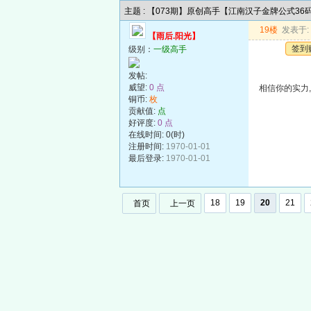
主题 : 【073期】原创高手【江南汉子金牌公式3
19楼
发表于: 2
【雨后.阳光】
签到
级别：
一级高手
发帖:
威望:
0 点
相信你的实力
铜币:
枚
贡献值:
点
好评度:
0 点
在线时间: 0(时)
注册时间:
1970-01-01
最后登录:
1970-01-01
18
19
20
21
首页
上一页