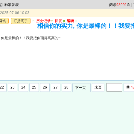
6码】独家发表
阅读
98991
次 |
025-07-06 10:03
赚钱
打赏高手
u
历史记录
u
回复
u
编辑
u
相信你的实力, 你是最棒的！！我要
, 你是最棒的！！我要把你顶得高高的~
22
23
24
25
26
27
28
末页
共
4
下一页