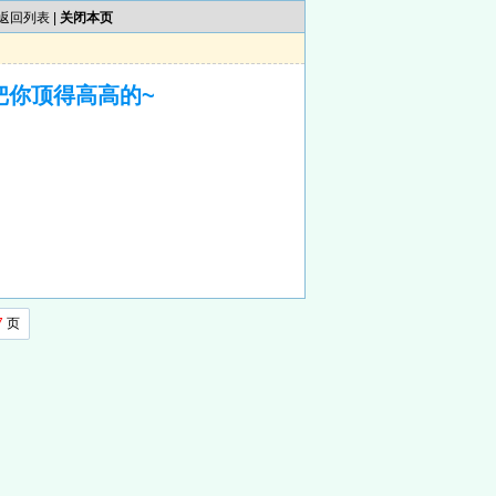
返回列表
|
关闭本页
把你顶得高高的~
7
页