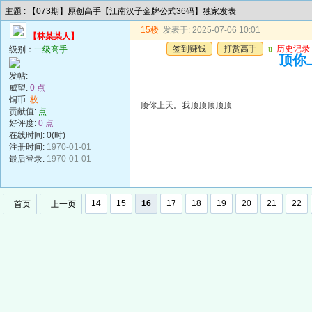
主题 : 【073期】原创高手【江南汉子金牌公式36码】独家发表
15楼
发表于: 2025-07-06 10:01
【林某某人】
签到赚钱
打赏高手
u
历史记录
级别：
一级高手
顶你
发帖:
威望:
0 点
铜币:
枚
顶你上天。我顶顶顶顶顶
贡献值:
点
好评度:
0 点
在线时间: 0(时)
注册时间:
1970-01-01
最后登录:
1970-01-01
14
15
16
17
18
19
20
21
22
首页
上一页