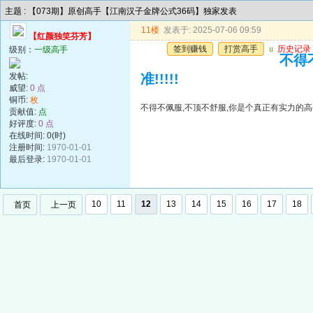
主题 : 【073期】原创高手【江南汉子金牌公式36码】独家发表
11楼
发表于: 2025-07-06 09:59
【红颜独笑芬芳】
签到赚钱
打赏高手
u
历史记录
级别：
一级高手
不得
发帖:
准!!!!!
威望:
0 点
铜币:
枚
不得不佩服,不顶不舒服,你是个真正有实力的高手,
贡献值:
点
好评度:
0 点
在线时间: 0(时)
注册时间:
1970-01-01
最后登录:
1970-01-01
10
11
12
13
14
15
16
17
18
首页
上一页