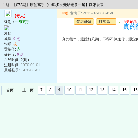
主题 : 【073期】原创高手【中码多友无错绝杀一尾】独家发表
8楼
发表于: 2025-07-06 09:59
【奇人】
签到赚钱
打赏高手
u
历史记录
级别：
一级高手
真的
发帖:
威望:
0 点
真的很牛，跟踪好几期，不得不佩服你，跟定
铜币:
枚
贡献值:
点
好评度:
0 点
在线时间: 0(时)
注册时间:
1970-01-01
最后登录:
1970-01-01
7
8
9
10
11
12
13
14
15
16
首页
上一页