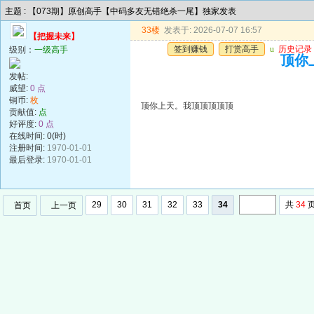
主题 : 【073期】原创高手【中码多友无错绝杀一尾】独家发表
33楼
发表于: 2026-07-07 16:57
【把握未来】
签到赚钱
打赏高手
u
历史记录
级别：
一级高手
顶你
发帖:
威望:
0 点
铜币:
枚
顶你上天。我顶顶顶顶顶
贡献值:
点
好评度:
0 点
在线时间: 0(时)
注册时间:
1970-01-01
最后登录:
1970-01-01
29
30
31
32
33
34
共
34
首页
上一页