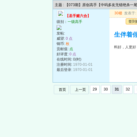
主题 : 【073期】原创高手【中码多友无错绝杀一
30楼
发表于: 2
【圣手赌六合】
签到
级别：
一级高手
发帖:
生伴着
威望:
0 点
铜币:
枚
料好，人更好
贡献值:
点
好评度:
0 点
在线时间: 0(时)
注册时间:
1970-01-01
最后登录:
1970-01-01
29
30
31
32
首页
上一页