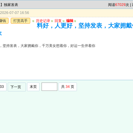
尾】独家发表
阅读
67029
次 |
026-07-07 16:56
赚钱
打赏高手
u
历史记录
u
回复
u
编辑
u
料好，人更好，坚持发表，大家拥戴
你
，坚持发表，大家拥戴你，千万美女想着你，好运一生伴着你
33
末页
共
34
页
下一页