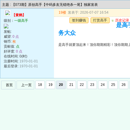
主题 : 【073期】原创高手【中码多友无错绝杀一尾】独家发表
19楼
发表于: 2026-07-07 16:54
【黄鹤】
签到赚钱
打赏高手
u
历史记录
级别：
一级高手
是高
发帖:
务大众
威望:
0 点
铜币:
枚
是高手就要顶起来！顶你期期精彩！顶你期期
贡献值:
点
好评度:
0 点
在线时间: 0(时)
注册时间:
1970-01-01
最后登录:
1970-01-01
18
19
20
21
22
23
24
25
26
首页
上一页