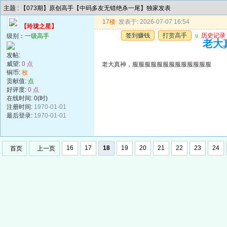
主题 : 【073期】原创高手【中码多友无错绝杀一尾】独家发表
17楼
发表于: 2026-07-07 16:54
【玲珑之星】
签到赚钱
打赏高手
u
历史记录
级别：
一级高手
老大
发帖:
威望:
0 点
老大真神，服服服服服服服服服服服服服
铜币:
枚
贡献值:
点
好评度:
0 点
在线时间: 0(时)
注册时间:
1970-01-01
最后登录:
1970-01-01
16
17
18
19
20
21
22
23
24
首页
上一页