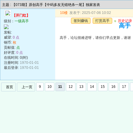
主题 : 【073期】原创高手【中码多友无错绝杀一尾】独家发表
10楼
发表于: 2025-07-06 10:02
【开门红】
签到赚钱
打赏高手
u
历史记录
级别：
一级高手
高手
发帖:
威望:
0 点
高手，论坛很难进呀，请你们早点更新，谢谢
铜币:
枚
贡献值:
点
好评度:
0 点
在线时间: 0(时)
注册时间:
1970-01-01
最后登录:
1970-01-01
9
10
11
12
13
14
15
16
17
首页
上一页