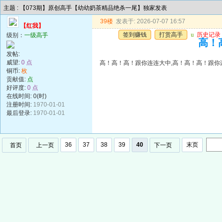
主题 : 【073期】原创高手【幼幼奶茶精品绝杀一尾】独家发表
39楼
发表于: 2026-07-07 16:57
【红我】
签到赚钱
打赏高手
u
历史记录
级别：
一级高手
高！
发帖:
威望:
0 点
高！高！高！跟你连连大中,高！高！高！跟你
铜币:
枚
贡献值:
点
好评度:
0 点
在线时间: 0(时)
注册时间:
1970-01-01
最后登录:
1970-01-01
36
37
38
39
40
末页
首页
上一页
下一页