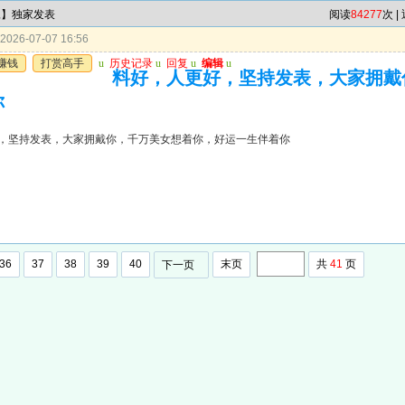
尾】独家发表
阅读
84277
次 |
026-07-07 16:56
赚钱
打赏高手
u
历史记录
u
回复
u
编辑
u
料好，人更好，坚持发表，大家拥戴
你
，坚持发表，大家拥戴你，千万美女想着你，好运一生伴着你
36
37
38
39
40
末页
共
41
页
下一页