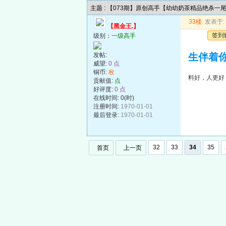
主题 : 【073期】原创高手【幼幼奶茶精品绝杀一
33楼
发表于: 2
【黑金王.】
签到
级别：
一级高手
发帖:
生伴着
威望:
0 点
铜币:
枚
料好，人更好
贡献值:
点
好评度:
0 点
在线时间: 0(时)
注册时间:
1970-01-01
最后登录:
1970-01-01
32
33
34
35
首页
上一页