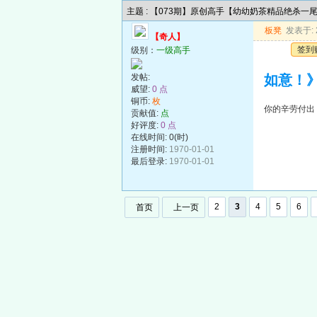
主题 : 【073期】原创高手【幼幼奶茶精品绝杀一
板凳
发表于: 2
【奇人】
签到
级别：
一级高手
发帖:
如意！
威望:
0 点
铜币:
枚
你的辛劳付出
贡献值:
点
好评度:
0 点
在线时间: 0(时)
注册时间:
1970-01-01
最后登录:
1970-01-01
2
3
4
5
6
首页
上一页