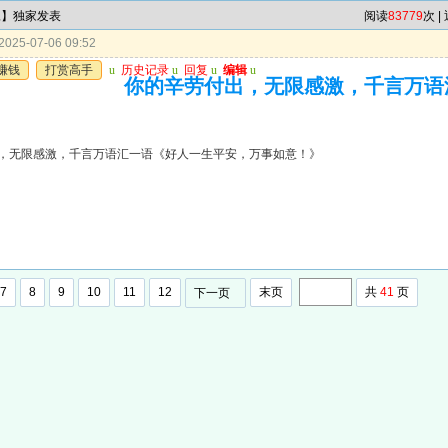
尾】独家发表
阅读
83779
次 |
025-07-06 09:52
赚钱
打赏高手
u
历史记录
u
回复
u
编辑
u
你的辛劳付出，无限感激，千言万语
》
，无限感激，千言万语汇一语《好人一生平安，万事如意！》
7
8
9
10
11
12
末页
共
41
页
下一页