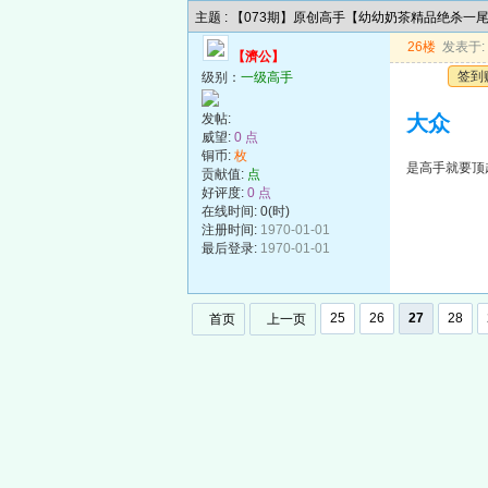
主题 : 【073期】原创高手【幼幼奶茶精品绝杀一
26楼
发表于: 2
【濟公】
签到
级别：
一级高手
发帖:
大众
威望:
0 点
铜币:
枚
是高手就要顶
贡献值:
点
好评度:
0 点
在线时间: 0(时)
注册时间:
1970-01-01
最后登录:
1970-01-01
25
26
27
28
首页
上一页