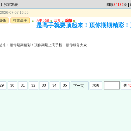
尾】独家发表
阅读
84182
次 |
026-07-07 16:55
赚钱
打赏高手
u
历史记录
u
回复
u
编辑
u
是高手就要顶起来！顶你期期精彩！
起来！顶你期期精彩！顶你期期上高手榜！顶你服务大众
29
30
31
32
33
34
35
末页
共
4
下一页