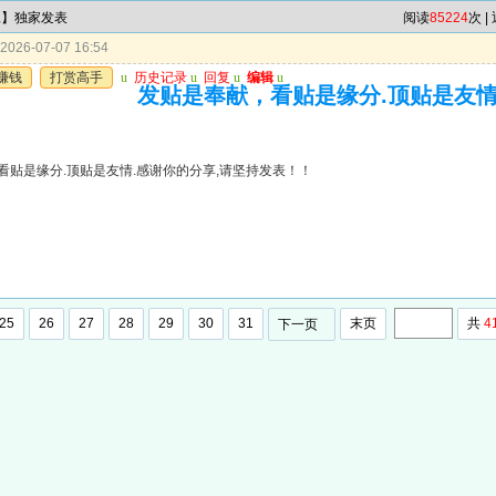
尾】独家发表
阅读
85224
次 |
026-07-07 16:54
赚钱
打赏高手
u
历史记录
u
回复
u
编辑
u
发贴是奉献，看贴是缘分.顶贴是友情
看贴是缘分.顶贴是友情.感谢你的分享,请坚持发表！！
25
26
27
28
29
30
31
末页
共
4
下一页