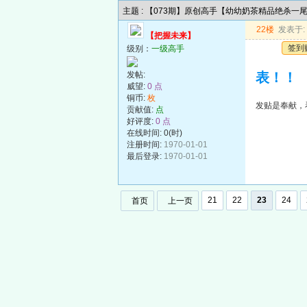
主题 : 【073期】原创高手【幼幼奶茶精品绝杀一
22楼
发表于: 2
【把握未来】
签到
级别：
一级高手
发帖:
表！！
威望:
0 点
铜币:
枚
发贴是奉献，
贡献值:
点
好评度:
0 点
在线时间: 0(时)
注册时间:
1970-01-01
最后登录:
1970-01-01
21
22
23
24
首页
上一页