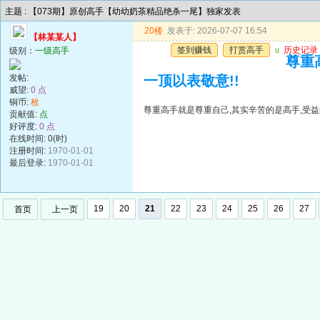
主题 : 【073期】原创高手【幼幼奶茶精品绝杀一尾】独家发表
20楼
发表于: 2026-07-07 16:54
【林某某人】
签到赚钱
打赏高手
u
历史记录
级别：
一级高手
尊重
发帖:
一顶以表敬意!!
威望:
0 点
铜币:
枚
尊重高手就是尊重自己,其实辛苦的是高手,受益
贡献值:
点
好评度:
0 点
在线时间: 0(时)
注册时间:
1970-01-01
最后登录:
1970-01-01
19
20
21
22
23
24
25
26
27
首页
上一页