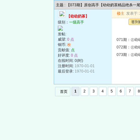
主题 : 【073期】原创高手【幼幼奶茶精品绝杀一
楼主
发表于: 2
【幼幼奶茶】
签到
级别：
一级高手
发帖:
威望:
0 点
071期：㊣幼
铜币:
枚
072期：㊣幼
贡献值:
点
073期：㊣幼
好评度:
0 点
在线时间: 0(时)
注册时间:
1970-01-01
最后登录:
1970-01-01
1
2
3
4
5
6
7
8
首页