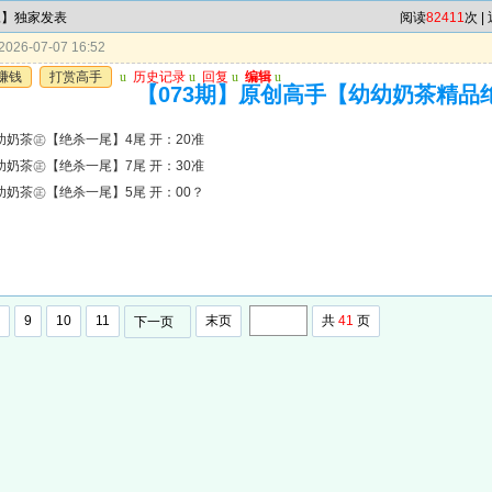
尾】独家发表
阅读
82411
次 |
026-07-07 16:52
赚钱
打赏高手
u
历史记录
u
回复
u
编辑
u
【073期】原创高手【幼幼奶茶精品
幼奶茶㊣【绝杀一尾】4尾 开：20准
幼奶茶㊣【绝杀一尾】7尾 开：30准
幼奶茶㊣【绝杀一尾】5尾 开：00？
9
10
11
末页
共
41
页
下一页