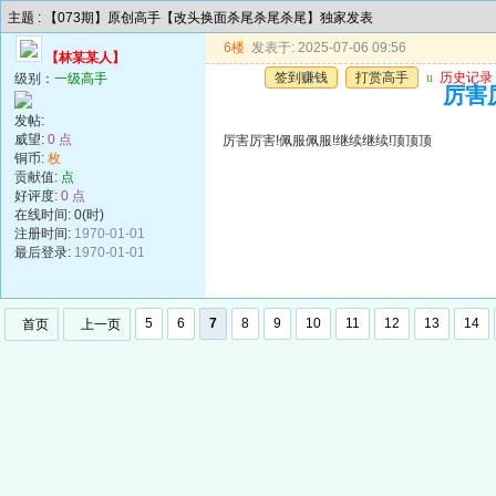
主题 : 【073期】原创高手【改头换面杀尾杀尾杀尾】独家发表
6楼
发表于: 2025-07-06 09:56
【林某某人】
签到赚钱
打赏高手
u
历史记录
级别：
一级高手
厉害
发帖:
威望:
0 点
厉害厉害!佩服佩服!继续继续!顶顶顶
铜币:
枚
贡献值:
点
好评度:
0 点
在线时间: 0(时)
注册时间:
1970-01-01
最后登录:
1970-01-01
5
6
7
8
9
10
11
12
13
14
首页
上一页