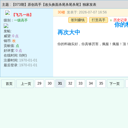
主题 : 【073期】原创高手【改头换面杀尾杀尾杀尾】独家发表
30楼
发表于: 2026-07-07 16:56
【飞刀.一出】
签到赚钱
打赏高手
u
历史记录
级别：
一级高手
你的
发帖:
再次大中
威望:
0 点
铜币:
枚
你的料确实好，你真够厉害，佩服！佩服！顶
贡献值:
点
好评度:
0 点
在线时间: 0(时)
注册时间:
1970-01-01
最后登录:
1970-01-01
29
30
31
32
33
34
35
首页
上一页
下一页