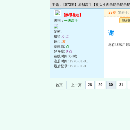
主题 : 【073期】原创高手【改头换面杀尾杀尾杀
29楼
发表于: 2
【醉眼花巷】
签到
级别：
一级高手
发帖:
谢
威望:
0 点
铜币:
枚
愿你继续用最
贡献值:
点
好评度:
0 点
在线时间: 0(时)
注册时间:
1970-01-01
最后登录:
1970-01-01
28
29
30
31
首页
上一页