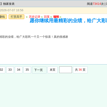
尾】独家发表
阅读
73414
次 |
026-07-07 16:56
赚钱
打赏高手
u
历史记录
u
回复
u
编辑
u
愿你继续用最精彩的业绩，给广大彩
精彩的业绩，给广大彩民一个又一个惊喜！真的很感谢
32
33
34
35
末页
共
36
页
下一页