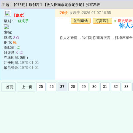
主题 : 【073期】原创高手【改头换面杀尾杀尾杀尾】独家发表
26楼
发表于: 2026-07-07 16:55
【皮皮】
签到赚钱
打赏高手
u
历史记录
级别：
一级高手
你人
发帖:
威望:
0 点
你人才难得 ，我们对你期盼很高 ，打垮庄家
铜币:
枚
贡献值:
点
好评度:
0 点
在线时间: 0(时)
注册时间:
1970-01-01
最后登录:
1970-01-01
25
26
27
28
29
30
31
32
33
首页
上一页