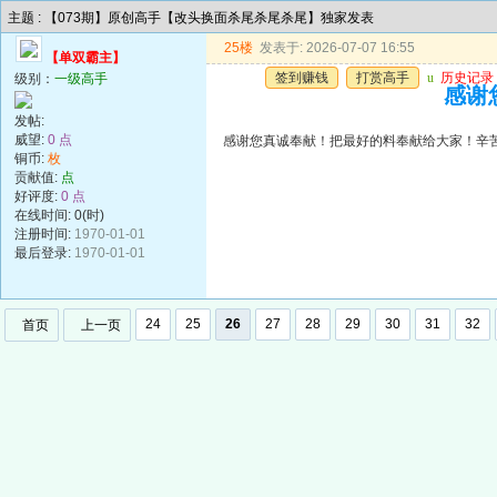
主题 : 【073期】原创高手【改头换面杀尾杀尾杀尾】独家发表
25楼
发表于: 2026-07-07 16:55
【单双霸主】
签到赚钱
打赏高手
u
历史记录
级别：
一级高手
感谢
发帖:
威望:
0 点
感谢您真诚奉献！把最好的料奉献给大家！辛
铜币:
枚
贡献值:
点
好评度:
0 点
在线时间: 0(时)
注册时间:
1970-01-01
最后登录:
1970-01-01
24
25
26
27
28
29
30
31
32
首页
上一页