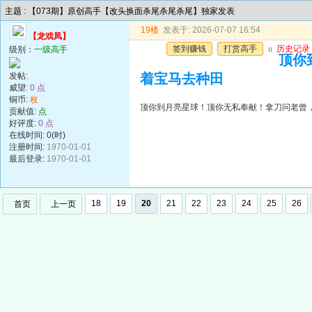
主题 : 【073期】原创高手【改头换面杀尾杀尾杀尾】独家发表
19楼
发表于: 2026-07-07 16:54
【龙戏凤】
签到赚钱
打赏高手
u
历史记录
级别：
一级高手
顶你
发帖:
着宝马去种田
威望:
0 点
铜币:
枚
顶你到月亮星球！顶你无私奉献！拿刀问老曾
贡献值:
点
好评度:
0 点
在线时间: 0(时)
注册时间:
1970-01-01
最后登录:
1970-01-01
18
19
20
21
22
23
24
25
26
首页
上一页