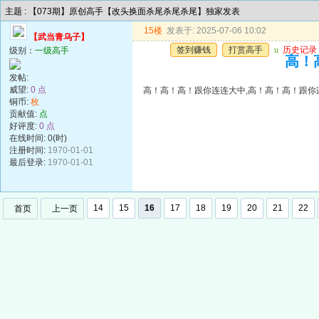
主题 : 【073期】原创高手【改头换面杀尾杀尾杀尾】独家发表
15楼
发表于: 2025-07-06 10:02
【武当青乌子】
签到赚钱
打赏高手
u
历史记录
级别：
一级高手
高！
发帖:
威望:
0 点
高！高！高！跟你连连大中,高！高！高！跟你
铜币:
枚
贡献值:
点
好评度:
0 点
在线时间: 0(时)
注册时间:
1970-01-01
最后登录:
1970-01-01
14
15
16
17
18
19
20
21
22
首页
上一页