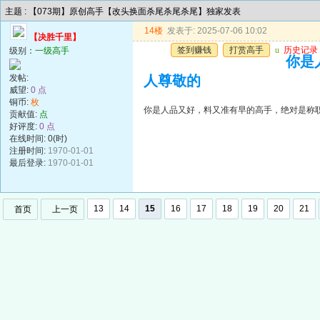
主题 : 【073期】原创高手【改头换面杀尾杀尾杀尾】独家发表
14楼
发表于: 2025-07-06 10:02
【决胜千里】
签到赚钱
打赏高手
u
历史记录
级别：
一级高手
你是
发帖:
人尊敬的
威望:
0 点
铜币:
枚
你是人品又好，料又准有早的高手，绝对是称
贡献值:
点
好评度:
0 点
在线时间: 0(时)
注册时间:
1970-01-01
最后登录:
1970-01-01
13
14
15
16
17
18
19
20
21
首页
上一页