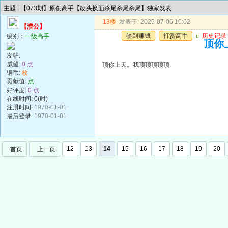
主题 : 【073期】原创高手【改头换面杀尾杀尾杀尾】独家发表
13楼
发表于: 2025-07-06 10:02
【濟公】
签到赚钱
打赏高手
u
历史记录
级别：
一级高手
顶你
发帖:
威望:
0 点
顶你上天。我顶顶顶顶顶
铜币:
枚
贡献值:
点
好评度:
0 点
在线时间: 0(时)
注册时间:
1970-01-01
最后登录:
1970-01-01
12
13
14
15
16
17
18
19
20
首页
上一页