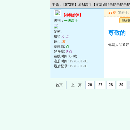
主题 : 【073期】原创高手【文清姐姐杀尾杀尾杀
29楼
发表于: 2
【神机妙算】
签到
级别：
一级高手
发帖:
尊敬的
威望:
0 点
铜币:
枚
你是人品又好
贡献值:
点
好评度:
0 点
在线时间: 0(时)
注册时间:
1970-01-01
最后登录:
1970-01-01
26
27
28
29
首页
上一页