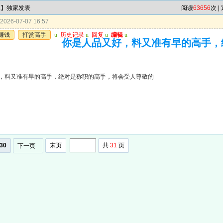
尾】独家发表
阅读
63656
次 |
026-07-07 16:57
赚钱
打赏高手
u
历史记录
u
回复
u
编辑
u
你是人品又好，料又准有早的高手，
，料又准有早的高手，绝对是称职的高手，将会受人尊敬的
30
末页
共
31
页
下一页