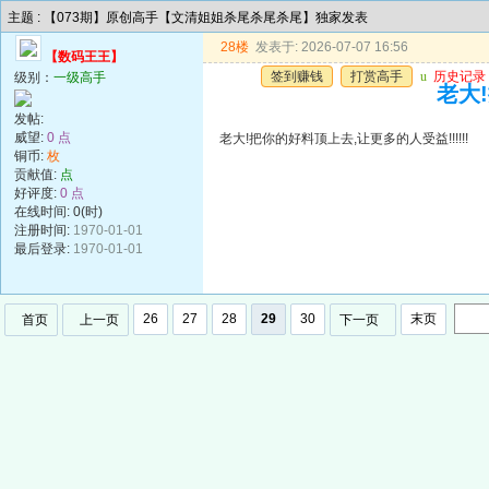
主题 : 【073期】原创高手【文清姐姐杀尾杀尾杀尾】独家发表
28楼
发表于: 2026-07-07 16:56
【数码王王】
签到赚钱
打赏高手
u
历史记录
级别：
一级高手
老大!
发帖:
威望:
0 点
老大!把你的好料顶上去,让更多的人受益!!!!!!
铜币:
枚
贡献值:
点
好评度:
0 点
在线时间: 0(时)
注册时间:
1970-01-01
最后登录:
1970-01-01
26
27
28
29
30
末页
首页
上一页
下一页