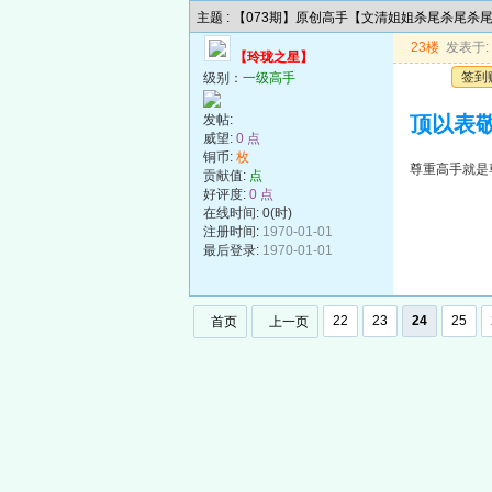
主题 : 【073期】原创高手【文清姐姐杀尾杀尾杀
23楼
发表于: 2
【玲珑之星】
签到
级别：
一级高手
发帖:
顶以表敬
威望:
0 点
铜币:
枚
尊重高手就是
贡献值:
点
好评度:
0 点
在线时间: 0(时)
注册时间:
1970-01-01
最后登录:
1970-01-01
22
23
24
25
首页
上一页