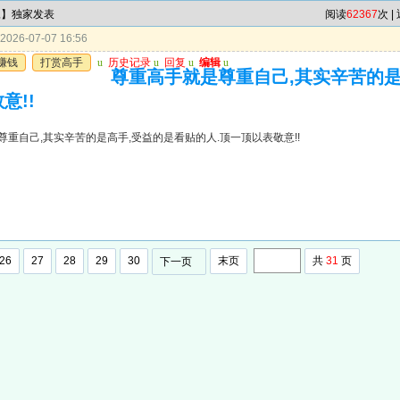
尾】独家发表
阅读
62367
次 |
026-07-07 16:56
赚钱
打赏高手
u
历史记录
u
回复
u
编辑
u
尊重高手就是尊重自己,其实辛苦的是
意!!
尊重自己,其实辛苦的是高手,受益的是看贴的人.顶一顶以表敬意!!
26
27
28
29
30
末页
共
31
页
下一页