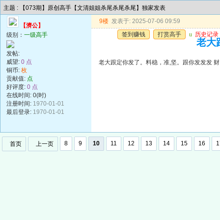
主题 : 【073期】原创高手【文清姐姐杀尾杀尾杀尾】独家发表
9楼
发表于: 2025-07-06 09:59
【濟公】
签到赚钱
打赏高手
u
历史记录
级别：
一级高手
老大
发帖:
威望:
0 点
老大跟定你发了。料稳，准,坚。跟你发发发 财
铜币:
枚
贡献值:
点
好评度:
0 点
在线时间: 0(时)
注册时间:
1970-01-01
最后登录:
1970-01-01
8
9
10
11
12
13
14
15
16
1
首页
上一页