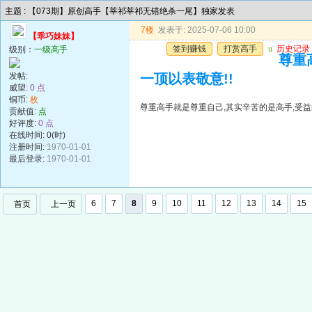
主题 : 【073期】原创高手【莘祁莘祁无错绝杀一尾】独家发表
7楼
发表于: 2025-07-06 10:00
【乖巧妹妹】
签到赚钱
打赏高手
u
历史记录
级别：
一级高手
尊重
发帖:
一顶以表敬意!!
威望:
0 点
铜币:
枚
尊重高手就是尊重自己,其实辛苦的是高手,受益
贡献值:
点
好评度:
0 点
在线时间: 0(时)
注册时间:
1970-01-01
最后登录:
1970-01-01
6
7
8
9
10
11
12
13
14
15
首页
上一页