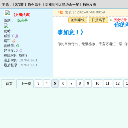
主题 : 【073期】原创高手【莘祁莘祁无错绝杀一尾】独家发表
4楼
发表于: 2025-07-06 09:59
【文清姐姐】
签到赚钱
打赏高手
u
历史记录
级别：
一级高手
你的
发帖:
事如意！》
威望:
0 点
铜币:
枚
你的辛劳付出，无限感激，千言万语汇一语《
贡献值:
点
好评度:
0 点
在线时间: 0(时)
注册时间:
1970-01-01
最后登录:
1970-01-01
3
4
5
6
7
8
9
10
11
12
1
首页
上一页