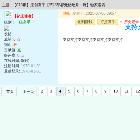
主题 : 【073期】原创高手【莘祁莘祁无错绝杀一尾】独家发表
地板
发表于: 2025-07-06 09:57
【铲庄使者】
签到赚钱
打赏高手
u
历史记录
级别：
一级高手
支持
发帖:
威望:
0 点
支持支持支持支持支持支持支持支持
铜币:
枚
贡献值:
点
好评度:
0 点
在线时间: 0(时)
注册时间:
1970-01-01
最后登录:
1970-01-01
2
3
4
5
6
7
8
9
10
11
12
首页
上一页