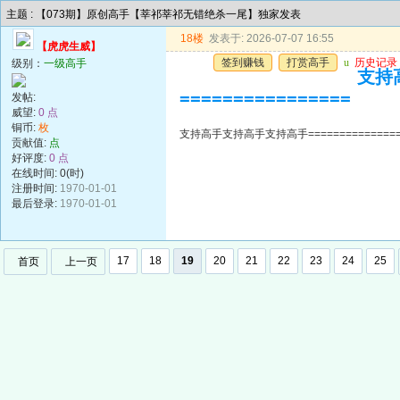
主题 : 【073期】原创高手【莘祁莘祁无错绝杀一尾】独家发表
18楼
发表于: 2026-07-07 16:55
【虎虎生威】
签到赚钱
打赏高手
u
历史记录
级别：
一级高手
支持高
================
发帖:
威望:
0 点
铜币:
枚
支持高手支持高手支持高手=================
贡献值:
点
好评度:
0 点
在线时间: 0(时)
注册时间:
1970-01-01
最后登录:
1970-01-01
17
18
19
20
21
22
23
24
25
首页
上一页