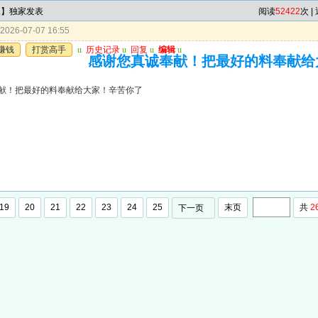
尾】独家发表
阅读
52422
次 |
026-07-07 16:55
赚钱
打赏高手
u
历史记录
u
回复
u
编辑
u
感谢您真诚奉献！把最好的料奉献给
献！把最好的料奉献给大家！辛苦你了
19
20
21
22
23
24
25
末页
共
2
下一页