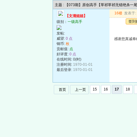
主题 : 【073期】原创高手【莘祁莘祁无错绝杀一
16楼
发表于: 2
【文清姐姐】
签到
级别：
一级高手
发帖:
威望:
0 点
感谢您真诚奉
铜币:
枚
贡献值:
点
好评度:
0 点
在线时间: 0(时)
注册时间:
1970-01-01
最后登录:
1970-01-01
15
16
17
18
首页
上一页