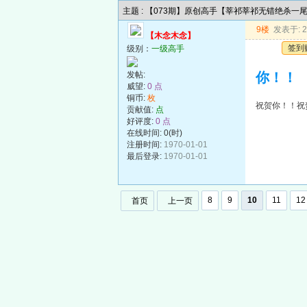
主题 : 【073期】原创高手【莘祁莘祁无错绝杀一
9楼
发表于: 20
【木念木念】
签到
级别：
一级高手
发帖:
你！！
威望:
0 点
铜币:
枚
祝贺你！！祝
贡献值:
点
好评度:
0 点
在线时间: 0(时)
注册时间:
1970-01-01
最后登录:
1970-01-01
8
9
10
11
12
首页
上一页