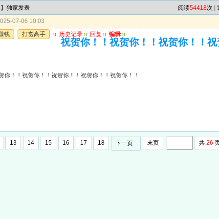
尾】独家发表
阅读
54418
次 |
25-07-06 10:03
赚钱
打赏高手
u
历史记录
u
回复
u
编辑
u
祝贺你！！祝贺你！！祝贺你！！祝
贺你！！祝贺你！！祝贺你！！祝贺你！！祝贺你！！
13
14
15
16
17
18
末页
共
26
下一页