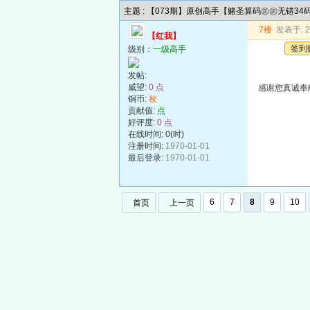
主题 : 【073期】原创高手【赌圣算码㊣㊣无错3
7楼
发表于: 20
【红我】
签到
级别：
一级高手
发帖:
威望:
0 点
感谢您真诚奉
铜币:
枚
贡献值:
点
好评度:
0 点
在线时间: 0(时)
注册时间:
1970-01-01
最后登录:
1970-01-01
6
7
8
9
10
首页
上一页