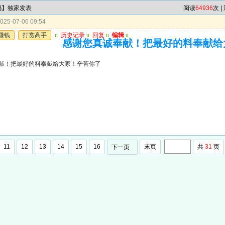
4码】独家发表
阅读
64936
次 |
25-07-06 09:54
赚钱
打赏高手
u
历史记录
u
回复
u
编辑
u
感谢您真诚奉献！把最好的料奉献给
献！把最好的料奉献给大家！辛苦你了
11
12
13
14
15
16
末页
共
31
页
下一页