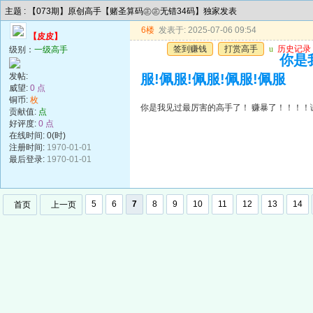
主题 : 【073期】原创高手【赌圣算码㊣㊣无错34码】独家发表
6楼
发表于: 2025-07-06 09:54
【皮皮】
签到赚钱
打赏高手
u
历史记录
级别：
一级高手
你是
发帖:
服!佩服!佩服!佩服!佩服
威望:
0 点
铜币:
枚
你是我见过最厉害的高手了！ 赚暴了！！！！谢谢
贡献值:
点
好评度:
0 点
在线时间: 0(时)
注册时间:
1970-01-01
最后登录:
1970-01-01
5
6
7
8
9
10
11
12
13
14
首页
上一页