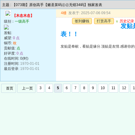
主题 : 【073期】原创高手【赌圣算码㊣㊣无错34码】独家发表
4楼
发表于: 2025-07-06 09:54
【木念木念】
签到赚钱
打赏高手
u
历史记录
级别：
一级高手
发贴
发帖:
表！！
威望:
0 点
铜币:
枚
发贴是奉献，看贴是缘分.顶贴是友情.感谢你的
贡献值:
点
好评度:
0 点
在线时间: 0(时)
注册时间:
1970-01-01
最后登录:
1970-01-01
3
4
5
6
7
8
9
10
11
12
1
首页
上一页