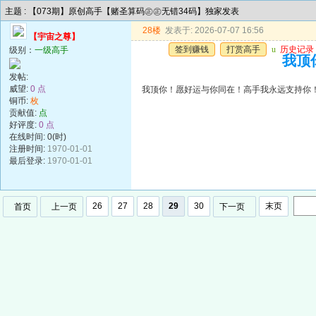
主题 : 【073期】原创高手【赌圣算码㊣㊣无错34码】独家发表
28楼
发表于: 2026-07-07 16:56
【宇宙之尊】
签到赚钱
打赏高手
u
历史记录
级别：
一级高手
我顶
发帖:
威望:
0 点
我顶你！愿好运与你同在！高手我永远支持你
铜币:
枚
贡献值:
点
好评度:
0 点
在线时间: 0(时)
注册时间:
1970-01-01
最后登录:
1970-01-01
26
27
28
29
30
末页
首页
上一页
下一页