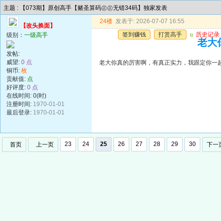
主题 : 【073期】原创高手【赌圣算码㊣㊣无错34码】独家发表
24楼
发表于: 2026-07-07 16:55
【改头换面】
签到赚钱
打赏高手
u
历史记录
级别：
一级高手
老大
发帖:
威望:
0 点
老大你真的厉害啊，有真正实力，我跟定你一
铜币:
枚
贡献值:
点
好评度:
0 点
在线时间: 0(时)
注册时间:
1970-01-01
最后登录:
1970-01-01
23
24
25
26
27
28
29
30
首页
上一页
下一